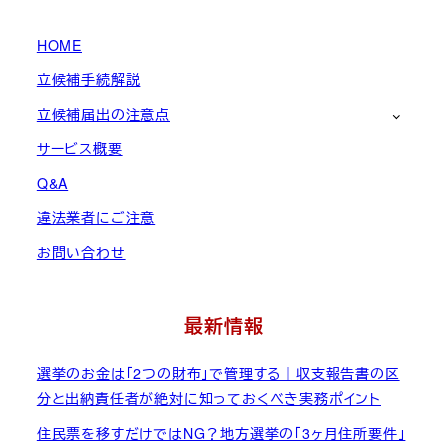
HOME
立候補手続解説
立候補届出の注意点
サービス概要
Q&A
違法業者にご注意
お問い合わせ
最新情報
選挙のお金は「2つの財布」で管理する｜収支報告書の区
分と出納責任者が絶対に知っておくべき実務ポイント
住民票を移すだけではNG？地方選挙の「3ヶ月住所要件」