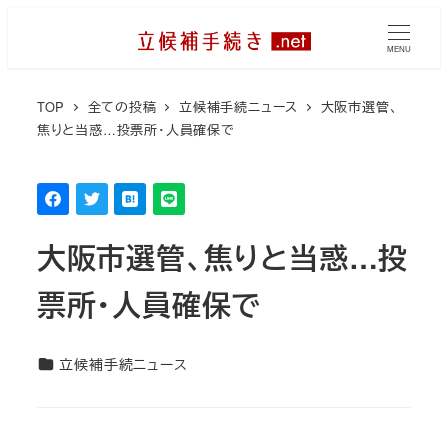
メ
イ
MENU
ン
コ
TOP
全ての投稿
立候補手続ニュース
大阪市選管、
焦りと当惑…投票所・人員確保で
ン
テ
ン
ツ
へ
大阪市選管、焦りと当惑…投
移
票所・人員確保で
動
カテゴリー
立候補手続ニュース