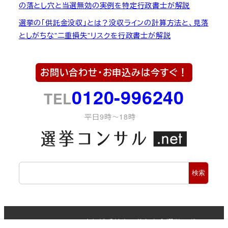
の落とし穴と当選無効の実例を特定行政書士が解説
選挙の「供託金没収」とは？没収ラインの計算方法と、見落
としがちな”二重損失”リスクを行政書士が解説
お問い合わせ・お申込みは今すぐ！
0120-996240
TEL
平日9時～18時
検
検索
索
Copyright ©2022 立候補手続きを依頼なら選挙ラボ All