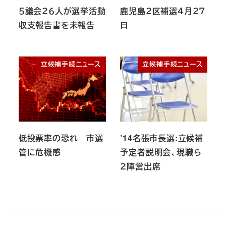
５議会２６人が選挙活動
鹿児島２区補選４月２７
収支報告書を未報告
日
立候補手続ニュース
立候補手続ニュース
低投票率の恐れ 市選
’14名張市長選:立候補
管に危機感
予定者説明会、現職ら
２陣営出席